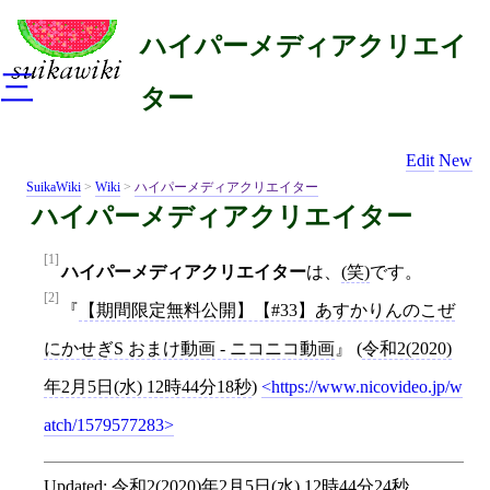
ハイパーメディアクリエイ
三
ター
Edit
New
SuikaWiki
>
Wiki
>
ハイパーメディアクリエイター
ハイパーメディアクリエイター
[1]
ハイパーメディアクリエイター
は、
(笑)
です。
[2]
【期間限定無料公開】【#33】あすかりんのこぜ
にかせぎS おまけ動画 - ニコニコ動画
(
令和2(2020)
年2月5日(水) 12時44分18秒
)
https://www.nicovideo.jp/w
atch/1579577283
Updated:
令和2(2020)年2月5日(水) 12時44分24秒