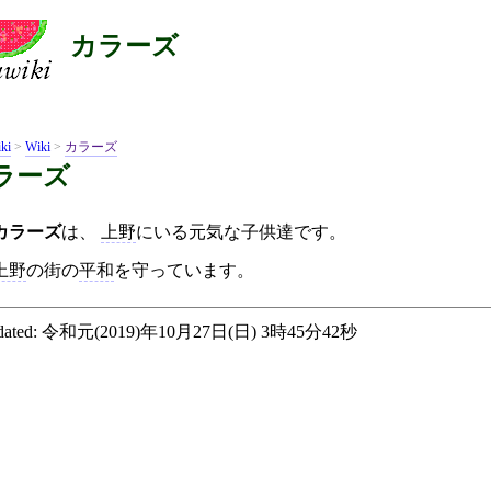
カラーズ
ki
>
Wiki
>
カラーズ
ラーズ
カラーズ
は、
上野
にいる元気な子供達です。
上野
の街の
平和
を守っています。
ated:
令和元(2019)年10月27日(日) 3時45分42秒