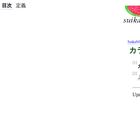
目次
定義
SuikaWi
カ
[1]
[2]
Upd