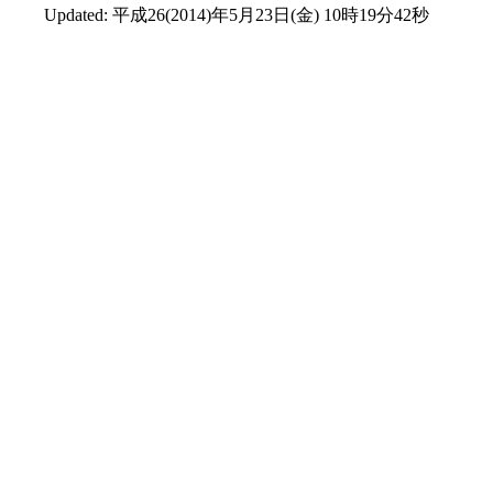
Updated:
平成26(2014)年5月23日(金) 10時19分42秒