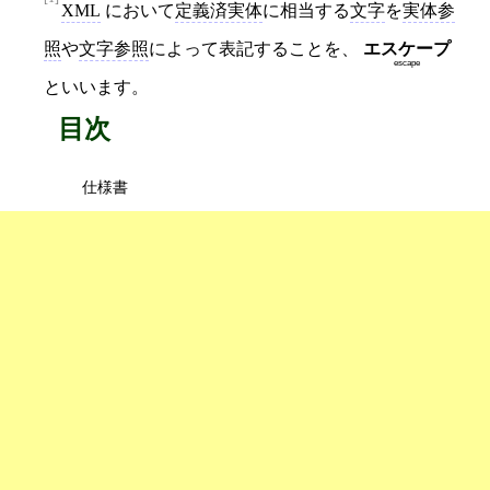
XML
において
定義済実体
に相当する
文字
を
実体参
照
や
文字参照
によって表記することを、
エスケープ
escape
といいます。
目次
仕様書