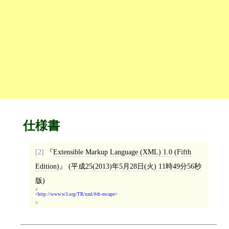
仕様書
[2]
Extensible Markup Language (XML) 1.0 (Fifth
Edition)
(
平成25(2013)年5月28日(火) 11時49分56秒
版)
<
http://www.w3.org/TR/xml/#dt-escape
>