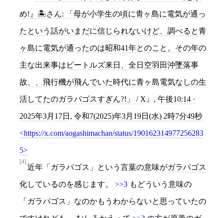
め!』🏝さん: 「母が小学生の頃に青ヶ島に電気が通っ
たという話がいまだに信じられないけど、調べると青
ヶ島に電気が通ったのは昭和41年とのこと。その年の
主な出来事はビートルズ来日、全日空羽田沖墜落事
故、、飛行機が飛んでいた時代に青ヶ島電気なしの生
活してたのガラパゴスすぎん?!」 / X
,
午後10:14 ·
2025年3月17日
,
令和7(2025)年3月19日(水) 2時7分49秒
https://x.com/aogashimachan/status/190162314977256283
5
[4]
近年「ガラパゴス」という言葉の意味が
ガラパゴス
化
しているのを感じます。
>>3
もどういう意味の
「ガラパゴス」なのかもうわからないと思っていたの