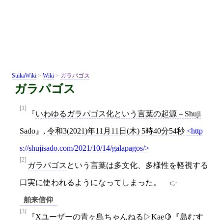
SuikaWiki
>
Wiki
>
ガラパゴス
ガラパゴス
[1]
いわゆるガラパゴス化という言葉の起源 – Shuji
Sado
,
令和3(2021)年11月11日(木) 5時40分54秒
http
s://shujisado.com/2021/10/14/galapagos/
[2]
ガラパゴス
という言葉は多文化、多様性を軽視する
口実に使われるようになってしまった。
舶来信仰
[3]
Xユーザーの青ヶ島ちゃんねる▷Kae🍋『島むす