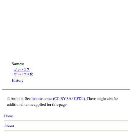
ガラパゴス
ガラパゴス化
History
© Authors. See
license terms (CC BY-SA / GFDL)
. There might also be
additional terms applied for this page.
Home
About