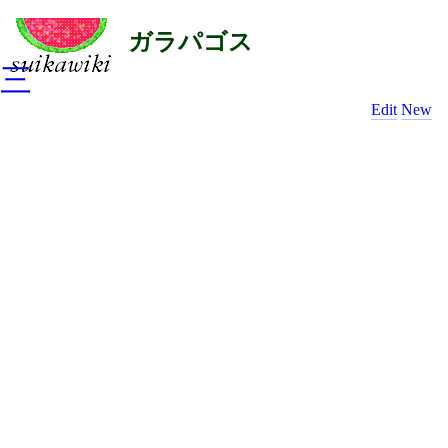
ガラパゴス
三
Edit
New