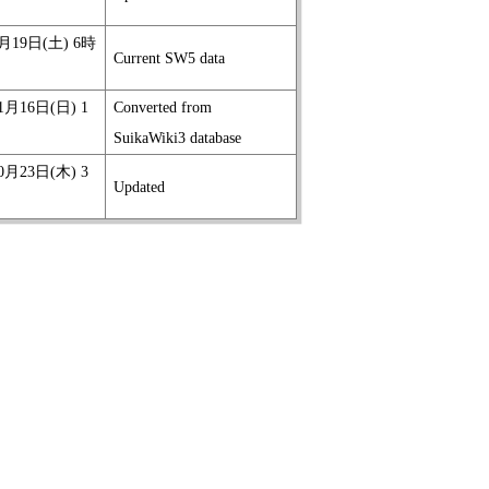
4月19日(土) 6時
Current SW5 data
1月16日(日) 1
Converted from
SuikaWiki3 database
0月23日(木) 3
Updated