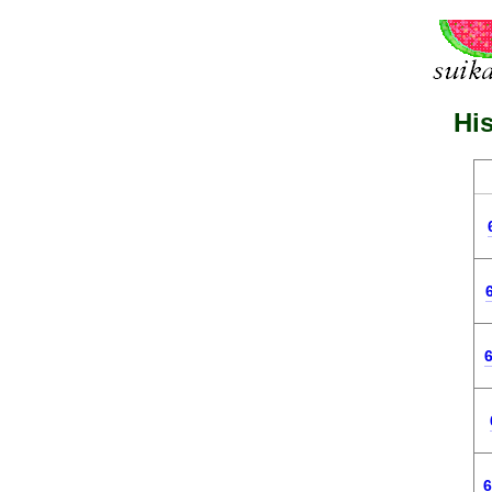
His
6