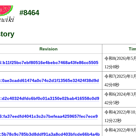
#8464
tory
Revision
Ti
令和8(2026)年5
6:b11f25bc7ebf80516e4bebc7468a43fe86cc5505
12分8秒
令和7(2025)年1
6:0ae3cadd61474a0c74c2d1f13565e32424f38d9d
42分8秒
令和6(2024)年3
6:d2c40324dfdc6bf0c01a3150e02bab416558c0d9
42分5秒
令和4(2022)年1
6:fa37eedfd4041c3c2c7befeaa4259657fec7ece9
12分22秒
令和4(2022)年9
:5b78c9c785b3d8ddf91a3a8cd403bfcde66b4a4b