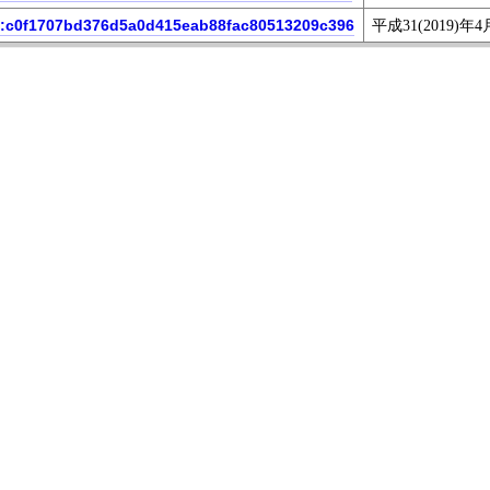
6:c0f1707bd376d5a0d415eab88fac80513209c396
平成31(2019)年4