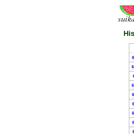
His
6