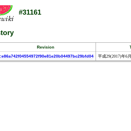
#31161
tory
Revision
:e86a742f04554972f90e81e20b04497bc29bfd04
平成29(2017)年6