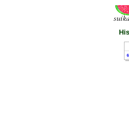
His
6