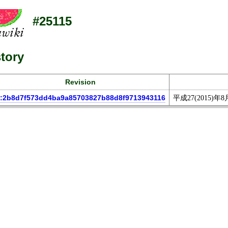
#25115
tory
Revision
:2b8d7f573dd4ba9a85703827b88d8f9713943116
平成27(2015)年8