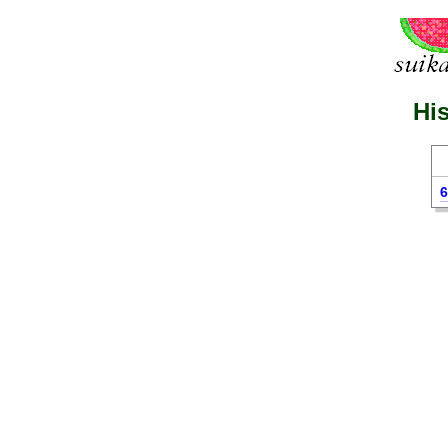
His
6