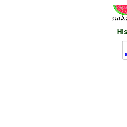
His
6