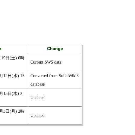
e
Change
月19日(土) 6時
Current SW5 data
月12日(水) 15
Converted from SuikaWiki3
database
月13日(木) 2
Updated
1月3日(月) 2時
Updated