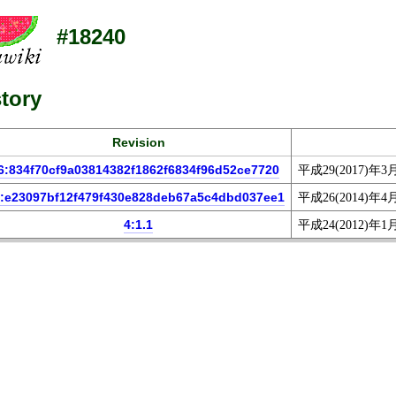
#18240
tory
Revision
6:834f70cf9a03814382f1862f6834f96d52ce7720
平成29(2017)年3
:e23097bf12f479f430e828deb67a5c4dbd037ee1
平成26(2014)年4
4:1.1
平成24(2012)年1