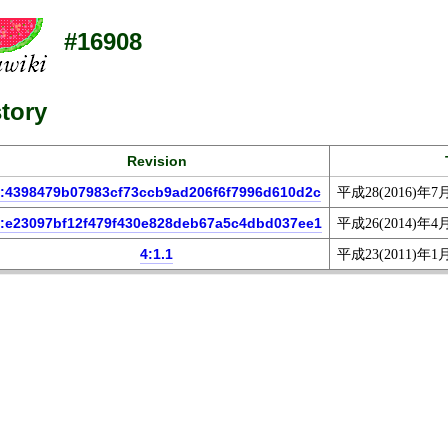
#16908
tory
Revision
6:4398479b07983cf73ccb9ad206f6f7996d610d2c
平成28(2016)年7
:e23097bf12f479f430e828deb67a5c4dbd037ee1
平成26(2014)年4
4:1.1
平成23(2011)年1